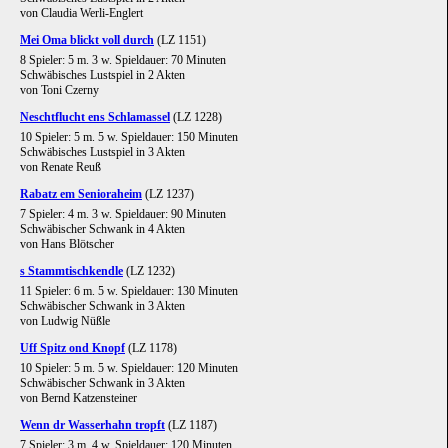
von Claudia Werli-Englert
Mei Oma blickt voll durch
(LZ 1151)
8 Spieler: 5 m. 3 w. Spieldauer: 70 Minuten
Schwäbisches Lustspiel in 2 Akten
von Toni Czerny
Neschtflucht ens Schlamassel
(LZ 1228)
10 Spieler: 5 m. 5 w. Spieldauer: 150 Minuten
Schwäbisches Lustspiel in 3 Akten
von Renate Reuß
Rabatz em Senioraheim
(LZ 1237)
7 Spieler: 4 m. 3 w. Spieldauer: 90 Minuten
Schwäbischer Schwank in 4 Akten
von Hans Blötscher
s Stammtischkendle
(LZ 1232)
11 Spieler: 6 m. 5 w. Spieldauer: 130 Minuten
Schwäbischer Schwank in 3 Akten
von Ludwig Nüßle
Uff Spitz ond Knopf
(LZ 1178)
10 Spieler: 5 m. 5 w. Spieldauer: 120 Minuten
Schwäbischer Schwank in 3 Akten
von Bernd Katzensteiner
Wenn dr Wasserhahn tropft
(LZ 1187)
7 Spieler: 3 m. 4 w. Spieldauer: 120 Minuten