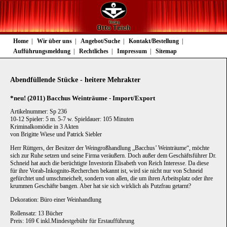
Navigation
Home
Wir über uns
Angebot/Suche
Kontakt/Bestellung
überspringen
Aufführungsmeldung
Rechtliches
Impressum
Sitemap
Abendfüllende Stücke - heitere Mehrakter
*neu! (2011) Bacchus Weinträume - Import/Export
Artikelnummer: Sp 236
10-12 Spieler: 5 m. 5-7 w. Spieldauer: 105 Minuten
Kriminalkomödie in 3 Akten
von Brigitte Wiese und Patrick Siebler
Herr Rüttgers, der Besitzer der Weingroßhandlung „Bacchus’ Weinträume“, möchte
sich zur Ruhe setzen und seine Firma veräußern. Doch außer dem Geschäftsführer Dr.
Schneid hat auch die berüchtigte Investorin Elisabeth von Reich Interesse. Da diese
für ihre Vorab-Inkognito-Recherchen bekannt ist, wird sie nicht nur von Schneid
gefürchtet und umschmeichelt, sondern von allen, die um ihren Arbeitsplatz oder ihre
krummen Geschäfte bangen. Aber hat sie sich wirklich als Putzfrau getarnt?
Dekoration: Büro einer Weinhandlung
Rollensatz: 13 Bücher
Preis: 169 € inkl.Mindestgebühr für Erstaufführung