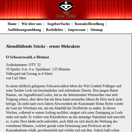
Navigation
Home
Wir über uns
Angebot/Suche
Kontakt/Bestellung
überspringen
Aufführungsmeldung
Rechtliches
Impressum
Sitemap
Abendfüllende Stücke - ernste Mehrakter
O Schwarzwald, o Heimat
Artikelnummer: OTV 32
10 Spieler: 6 m. 4 w. Spieldauer: 135 Minuten
Volksspiel mit Gesang in 4 Akten
von Carl Siber
In einem idyllisch gelegenen Schwarzwaldort leben der Wirt Gottlieb Pollinger und
seine Tochter Lorle ein beschauliches und zufriedenes Dasein. Den jungen Bauer
Hannes, ein Jugendfreund Lorles, hat zu der liebreizenden Wirtstochter eine tiefe
Neigung erfasst, aber diese hat mit ihren kaum neunzehn Jahren ihr Herz noch nicht
befragt. Da zieht nach zwei Jahren Abwesenheit der Kunstmaler Heinz Hofer wieder
als Gast ins Wirtshaus ein, um ein Altarbild der Dorfkirche zu malen. In diesen
Wochen, während er seinen Auftrag ausführt, steigert sich seine Zuneigung zu Lorle
mehr und mehr. Er verliert sein Künstlerherz an das anmutige Naturkind und umwirbt
es. Lorles Herz bleibt nicht unberührt, auch fühlt sie sich durch die Werbung des
vornehmen Mannes, welcher gerade seine Ernennung zum Professor an der
Kunstakademie erhält, geschmeichelt und verlobt sich mit ihm. Jedoch bald schon