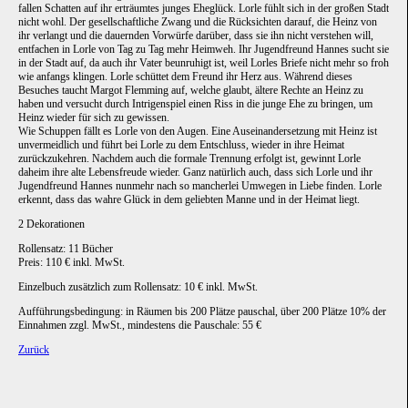
fallen Schatten auf ihr erträumtes junges Eheglück. Lorle fühlt sich in der großen Stadt
nicht wohl. Der gesellschaftliche Zwang und die Rücksichten darauf, die Heinz von
ihr verlangt und die dauernden Vorwürfe darüber, dass sie ihn nicht verstehen will,
entfachen in Lorle von Tag zu Tag mehr Heimweh. Ihr Jugendfreund Hannes sucht sie
in der Stadt auf, da auch ihr Vater beunruhigt ist, weil Lorles Briefe nicht mehr so froh
wie anfangs klingen. Lorle schüttet dem Freund ihr Herz aus. Während dieses
Besuches taucht Margot Flemming auf, welche glaubt, ältere Rechte an Heinz zu
haben und versucht durch Intrigenspiel einen Riss in die junge Ehe zu bringen, um
Heinz wieder für sich zu gewissen.
Wie Schuppen fällt es Lorle von den Augen. Eine Auseinandersetzung mit Heinz ist
unvermeidlich und führt bei Lorle zu dem Entschluss, wieder in ihre Heimat
zurückzukehren. Nachdem auch die formale Trennung erfolgt ist, gewinnt Lorle
daheim ihre alte Lebensfreude wieder. Ganz natürlich auch, dass sich Lorle und ihr
Jugendfreund Hannes nunmehr nach so mancherlei Umwegen in Liebe finden. Lorle
erkennt, dass das wahre Glück in dem geliebten Manne und in der Heimat liegt.
2 Dekorationen
Rollensatz: 11 Bücher
Preis: 110 € inkl. MwSt.
Einzelbuch zusätzlich zum Rollensatz: 10 € inkl. MwSt.
Aufführungsbedingung: in Räumen bis 200 Plätze pauschal, über 200 Plätze 10% der
Einnahmen zzgl. MwSt., mindestens die Pauschale: 55 €
Zurück