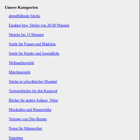
Unsere Kategorien
Navigation
abendfüllende Stücke
überspringen
Einakter bzw. Stücke von 20-60 Minuten
Sketche bis 15 Minuten
Spiele für Frauen und Mädchen
Spiele für Kinder und Jugendliche
Weihnachtsspiele
Märchenspiele
Stücke in schwäbischer Mundart
Vortragsbücher für den Karneval
Bücher für andere Anlässe, Witze
Musikalien und Humoristika
Vorträge von Otto Reutter
Noten für Männerchor
Sonstiges