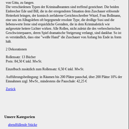
von Gitta, zu fangen.
Die verschiedenen Typen der Kriminalbeamten sind treffend gezeichnet. Die beiden
Einbrecher Ede und Bill, die in der erregendsten Situation dem Zuschauer erlösende
Heiterkeit bringen, der komisch zerfahrene Gerichtsschreiber Witzel, Frau Bollmann,
eine uns im Alltagsleben oft begegnende resolute Type, die drollige Susi und die
liebenswerte Irene sind erquickliche Gestalten, die in dem Kriminalstück wie
aufgesetzte heitere Lichter wirken. Alle Rollen, nicht zuletzt die des verbrecherischen
Geschwisterpaares, deren Spiel dramatische Steigerung verlangt, sind dankbar. So ist
es verständlich, dass eine "weiße Hand“ die Zuschauer von Anfang bis Ende in Atem
hält.
2 Dekorationen
Rollensatz: 13 Bücher
Preis: 84,50 € inkl. MwSt.
Einzelbuch zusätzlich zum Rollensatz: 6,50 € inkl. MwSt.
Aufführungsbedingung: in Räumen bis 200 Plätze pauschal, über 200 Plätze 10% der
Einnahmen zzgl. MwSt., mindestens die Pauschale: 42,25 €
Zurück
Unsere Kategorien
Navigation
abendfüllende Stücke
überspringen