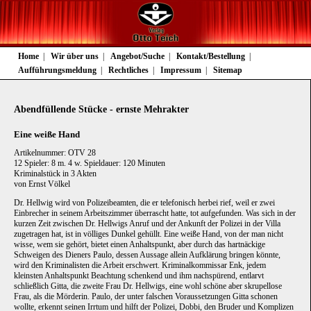
Navigation
Home
Wir über uns
Angebot/Suche
Kontakt/Bestellung
überspringen
Aufführungsmeldung
Rechtliches
Impressum
Sitemap
Abendfüllende Stücke - ernste Mehrakter
Eine weiße Hand
Artikelnummer: OTV 28
12 Spieler: 8 m. 4 w. Spieldauer: 120 Minuten
Kriminalstück in 3 Akten
von Ernst Völkel
Dr. Hellwig wird von Polizeibeamten, die er telefonisch herbei rief, weil er zwei
Einbrecher in seinem Arbeitszimmer überrascht hatte, tot aufgefunden. Was sich in der
kurzen Zeit zwischen Dr. Hellwigs Anruf und der Ankunft der Polizei in der Villa
zugetragen hat, ist in völliges Dunkel gehüllt. Eine weiße Hand, von der man nicht
wisse, wem sie gehört, bietet einen Anhaltspunkt, aber durch das hartnäckige
Schweigen des Dieners Paulo, dessen Aussage allein Aufklärung bringen könnte,
wird den Kriminalisten die Arbeit erschwert. Kriminalkommissar Enk, jedem
kleinsten Anhaltspunkt Beachtung schenkend und ihm nachspürend, entlarvt
schließlich Gitta, die zweite Frau Dr. Hellwigs, eine wohl schöne aber skrupellose
Frau, als die Mörderin. Paulo, der unter falschen Voraussetzungen Gitta schonen
wollte, erkennt seinen Irrtum und hilft der Polizei, Dobbi, den Bruder und Komplizen